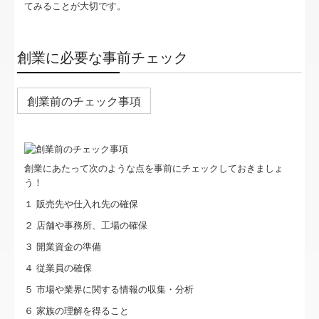
海外進出・国際税務
てみることが大切です。
公益法人ご支援
創業に必要な事前チェック
セミナー案内
料金について
創業前のチェック事項
病院・診療所の皆様へ
経営者お役立ち情報
創業にあたって次のような点を事前にチェックしておきましょ
う！
TKCシステムQ&A
１ 販売先や仕入れ先の確保
社会福祉法人の皆様へ
２ 店舗や事務所、工場の確保
３ 開業資金の準備
社長メニューASP版
４ 従業員の確保
社会福祉法人会計Q&A
５ 市場や業界に関する情報の収集・分析
６ 家族の理解を得ること