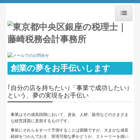
ホーム
事務所紹介
経営理念
創業の夢をお手伝いします
職員紹介
交通案内
｢自分の店を持ちたい｣「事業で成功したい｣
という、夢の実現をお手伝い
業務案内
相続
事業はその成長段階において、資金、人材、販売などのさまざま
な経営課題に直面するものです。
税理士をお探しの方
事前にそれらをすべて予測することは困難ですが、大まかな成長
経緯をつかんでおき、実現可能な夢かどうか、ストーリーを描い