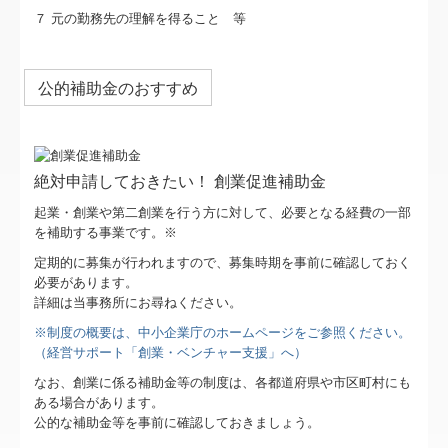
経営改善オンデマンド講座
７ 元の勤務先の理解を得ること 等
経営革新等支援機関とは
公的補助金のおすすめ
リンク集
お問合せ
絶対申請しておきたい！ 創業促進補助金
セミナー20171110
起業・創業や第二創業を行う方に対して、必要となる経費の一部
を補助する事業です。※
定期的に募集が行われますので、募集時期を事前に確認しておく
必要があります。
詳細は当事務所にお尋ねください。
※制度の概要は、中小企業庁のホームページをご参照ください。
（経営サポート「創業・ベンチャー支援」へ）
なお、創業に係る補助金等の制度は、各都道府県や市区町村にも
ある場合があります。
公的な補助金等を事前に確認しておきましょう。