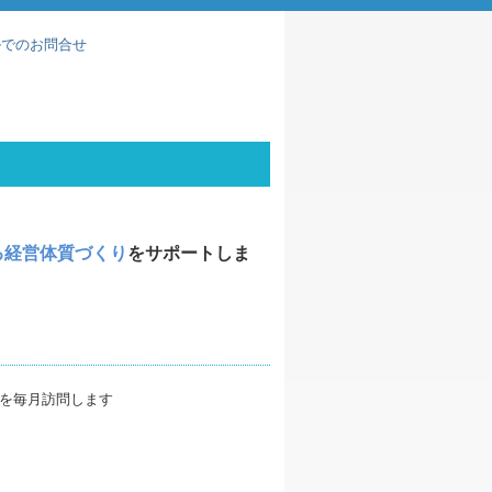
、
る経営体質づくり
をサポートしま